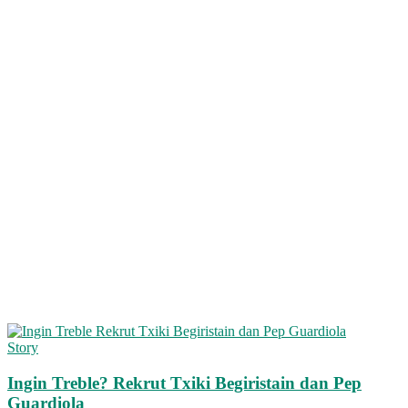
Story
Ingin Treble? Rekrut Txiki Begiristain dan Pep
Guardiola