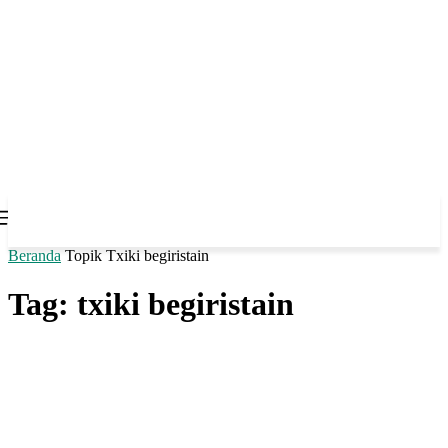
Beranda
Topik
Txiki begiristain
Tag: txiki begiristain