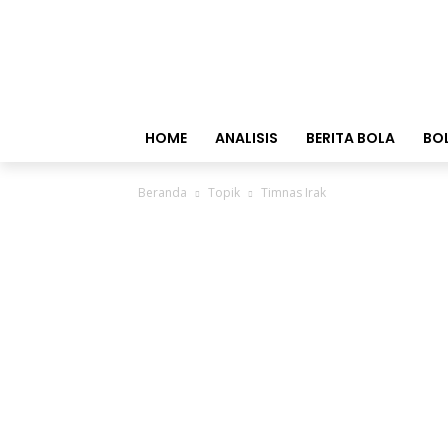
HOME
ANALISIS
BERITA BOLA
BO
Beranda
Topik
Timnas Irak