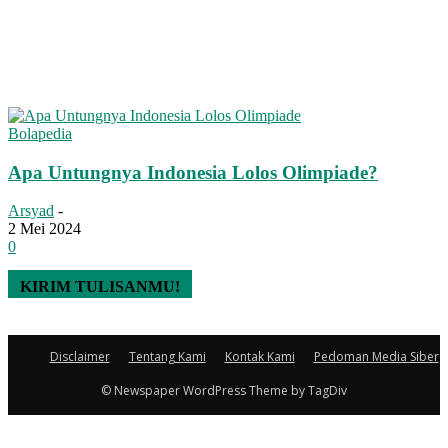
Bolapedia
Apa Untungnya Indonesia Lolos Olimpiade?
Arsyad
-
2 Mei 2024
0
KIRIM TULISANMU!
Disclaimer
Tentang Kami
Kontak Kami
Pedoman Media Siber
© Newspaper WordPress Theme by TagDiv