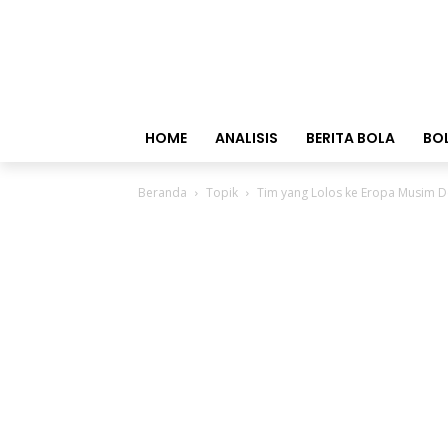
HOME
ANALISIS
BERITA BOLA
BO
Beranda
Topik
Tim yang Lolos ke Eropa Musim 