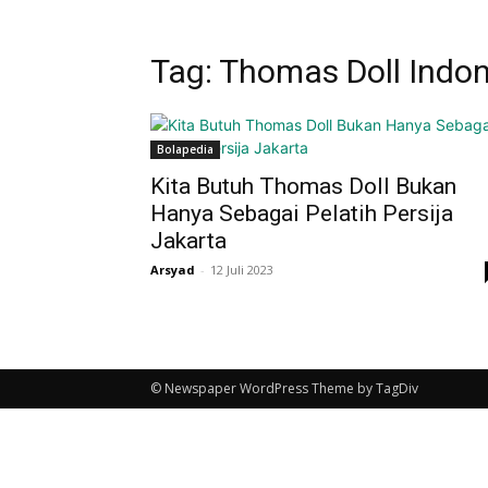
Tag: Thomas Doll Indo
Bolapedia
Kita Butuh Thomas Doll Bukan
Hanya Sebagai Pelatih Persija
Jakarta
Arsyad
-
12 Juli 2023
© Newspaper WordPress Theme by TagDiv