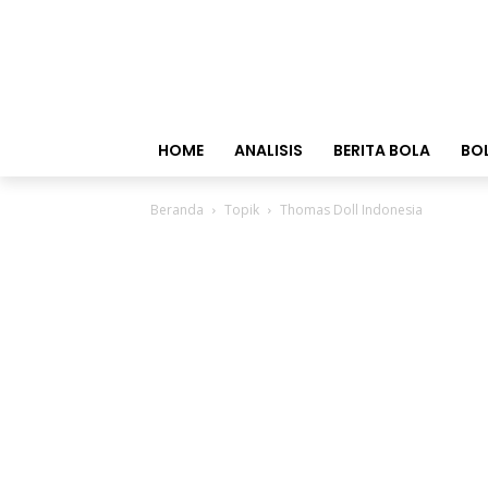
HOME
ANALISIS
BERITA BOLA
BO
Beranda
Topik
Thomas Doll Indonesia