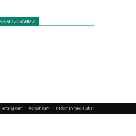
KIRIM TULISANMU!
Tentang Kami
Kontak Kami
Pedoman Media Siber