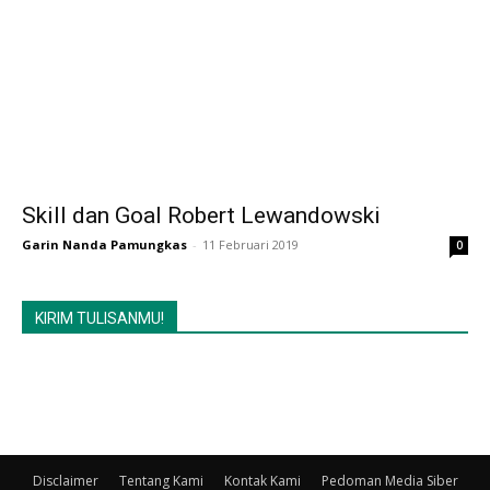
Skill dan Goal Robert Lewandowski
Garin Nanda Pamungkas
-
11 Februari 2019
0
KIRIM TULISANMU!
Disclaimer
Tentang Kami
Kontak Kami
Pedoman Media Siber