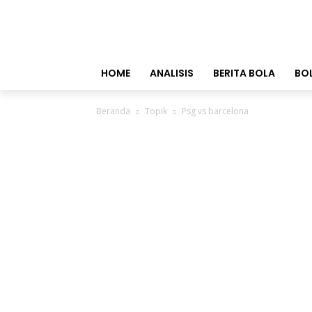
HOME
ANALISIS
BERITA BOLA
BO
Beranda
Topik
Psg vs barcelona