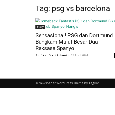
Tag: psg vs barcelona
Story
Sensasional! PSG dan Dortmund
Bungkam Mulut Besar Dua
Raksasa Spanyol
Zulfikar Dikri Robani
-
17 April 2024
© Newspaper WordPress Theme by TagDiv