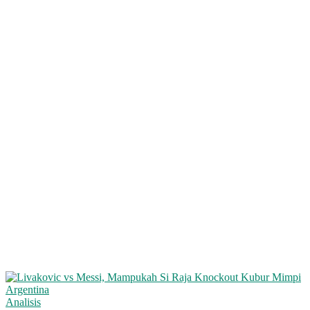
Analisis