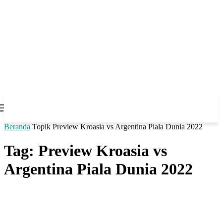
Beranda
Topik
Preview Kroasia vs Argentina Piala Dunia 2022
Tag: Preview Kroasia vs
Argentina Piala Dunia 2022