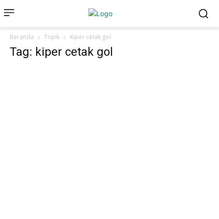
Beranda
Topik
Kiper cetak gol
Tag: kiper cetak gol