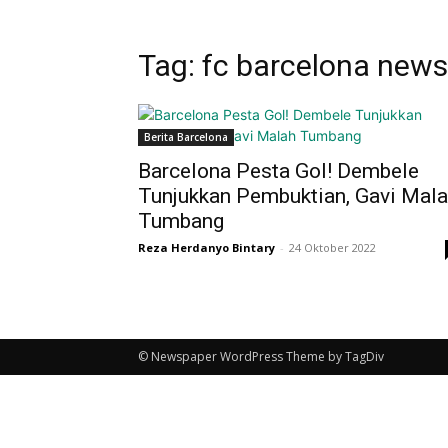
Tag: fc barcelona news
Berita Barcelona
Barcelona Pesta Gol! Dembele
Tunjukkan Pembuktian, Gavi Mal
Tumbang
Reza Herdanyo Bintary
-
24 Oktober 2022
© Newspaper WordPress Theme by TagDiv