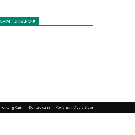
KIRIM TULISANMU!
Tentang Kami
Kontak Kami
Pedoman Media Siber