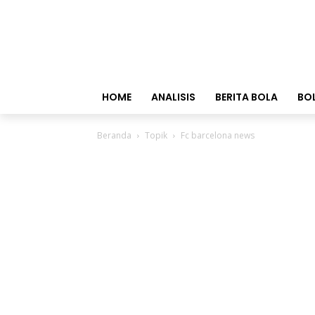
HOME
ANALISIS
BERITA BOLA
BO
Beranda
Topik
Fc barcelona news