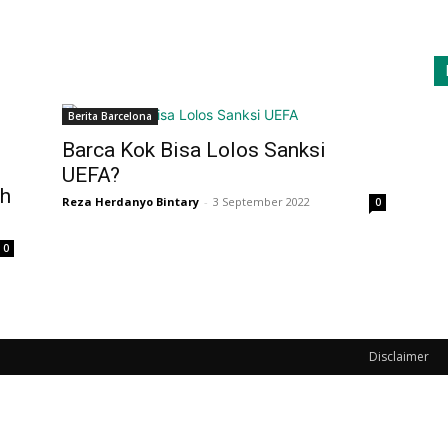
Berita Barcelona
Barca Kok Bisa Lolos Sanksi
UEFA?
ah
Reza Herdanyo Bintary
-
3 September 2022
0
0
Disclaimer