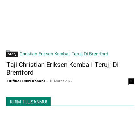
Story
Taji Christian Eriksen Kembali Teruji Di
Brentford
Zulfikar Dikri Robani
-
16 Maret 2022
0
KIRIM TULISANMU!