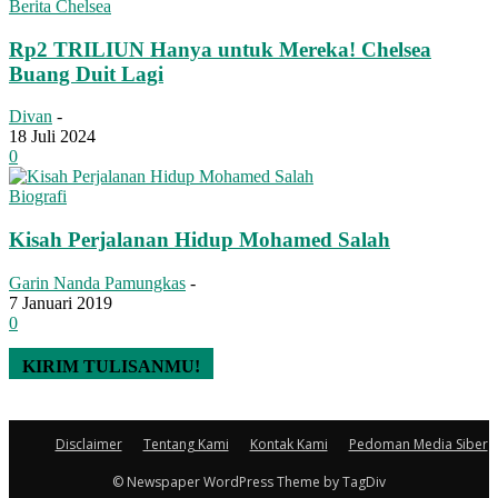
Berita Chelsea
Rp2 TRILIUN Hanya untuk Mereka! Chelsea
Buang Duit Lagi
Divan
-
18 Juli 2024
0
Biografi
Kisah Perjalanan Hidup Mohamed Salah
Garin Nanda Pamungkas
-
7 Januari 2019
0
KIRIM TULISANMU!
Disclaimer
Tentang Kami
Kontak Kami
Pedoman Media Siber
© Newspaper WordPress Theme by TagDiv