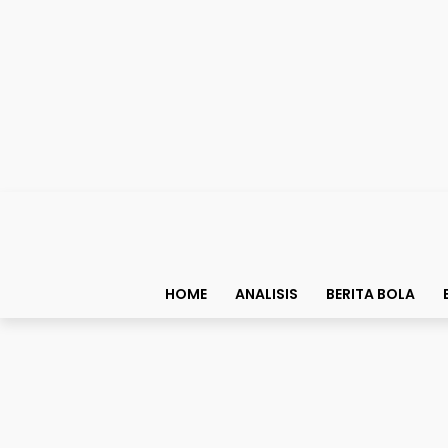
HOME
ANALISIS
BERITA BOLA
Football Jack
“La Remontada”: Ketik