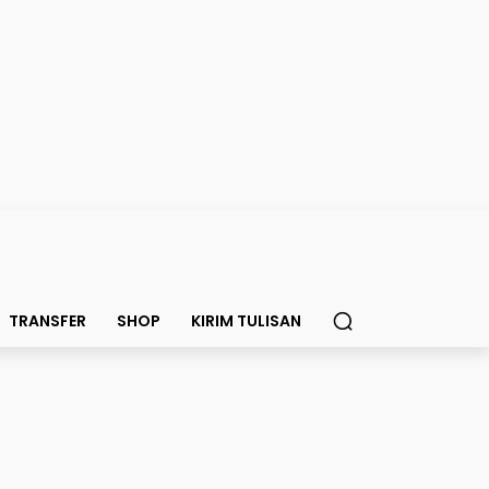
TRANSFER
SHOP
KIRIM TULISAN
amp Nou Gempa