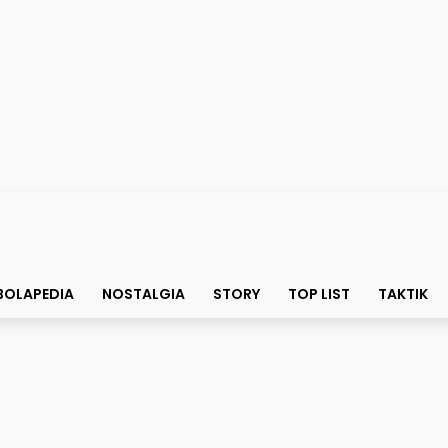
BOLAPEDIA
NOSTALGIA
STORY
TOP LIST
TAKTIK
a Barcelona Membuat C