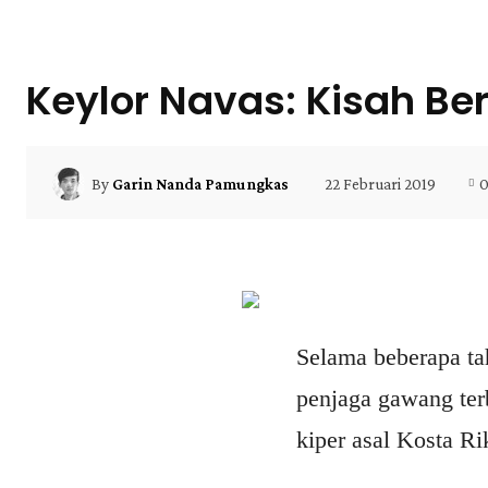
Keylor Navas: Kisah Be
22 Februari 2019
By
Garin Nanda Pamungkas
Selama beberapa ta
penjaga gawang ter
kiper asal Kosta Rik