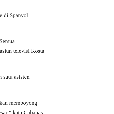
e di Spanyol
. Semua
siun televisi Kosta
 satu asisten
g akan memboyong
esar,” kata Cabanas