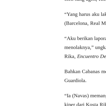
“Yang harus aku la
(Barcelona, Real Ma
“Aku berikan lapora
menolaknya,” ungka
Rika,
Encuentro De
Bahkan Cabanas men
Guardiola.
“Ia (Navas) memang
kiper dari Kosta Ri