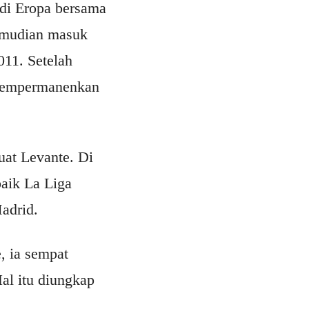
 di Eropa bersama
kemudian masuk
011. Setelah
 mempermanenkan
uat Levante. Di
baik La Liga
adrid.
, ia sempat
al itu diungkap