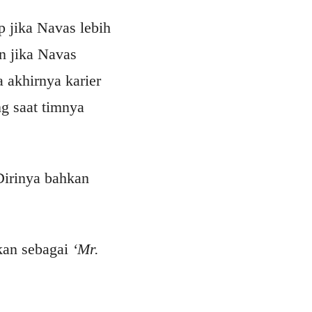
p jika Navas lebih
n jika Navas
a akhirnya karier
ng saat timnya
irinya bahkan
kan sebagai
‘Mr.