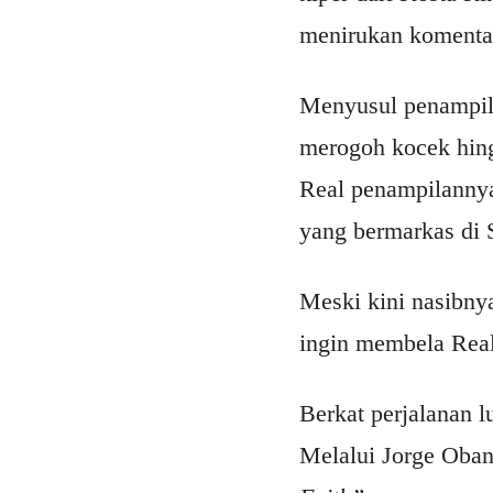
menirukan komentar
Menyusul penampila
merogoh kocek hin
Real penampilannya
yang bermarkas di 
Meski kini nasibnya
ingin membela Rea
Berkat perjalanan l
Melalui Jorge Oband