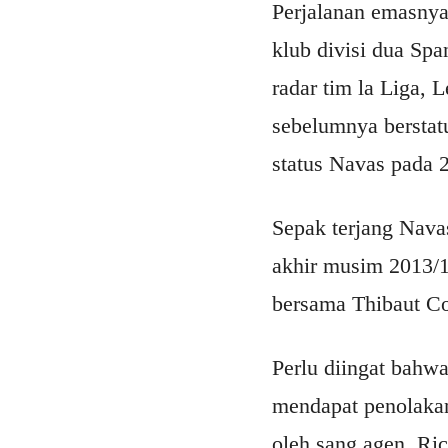
Perjalanan emasnya 
klub divisi dua Sp
radar tim la Liga, 
sebelumnya bersta
status Navas pada 
Sepak terjang Navas
akhir musim 2013/1
bersama Thibaut Co
Perlu diingat bahw
mendapat penolakan 
oleh sang agen, Ri