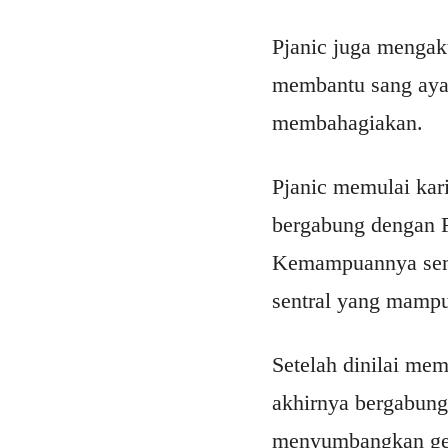
Pjanic juga mengaku
membantu sang ayah
membahagiakan.
Pjanic memulai kari
bergabung dengan F
Kemampuannya semak
sentral yang mamp
Setelah dinilai me
akhirnya bergabun
menyumbangkan gela