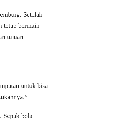
xemburg. Setelah
n tetap bermain
an tujuan
empatan untuk bisa
akukannya,”
. Sepak bola