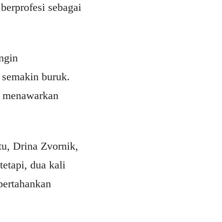
berprofesi sebagai
ngin
i semakin buruk.
rg menawarkan
tu, Drina Zvornik,
etapi, dua kali
pertahankan