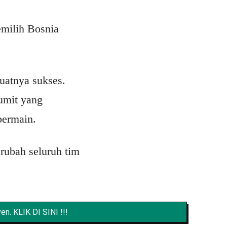
milih Bosnia
uatnya sukses.
rumit yang
bermain.
rubah seluruh tim
n. KLIK DI SINI !!!