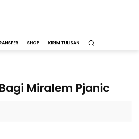
RANSFER
SHOP
KIRIM TULISAN
 Bagi Miralem Pjanic
ok
X
Pinterest
WhatsApp