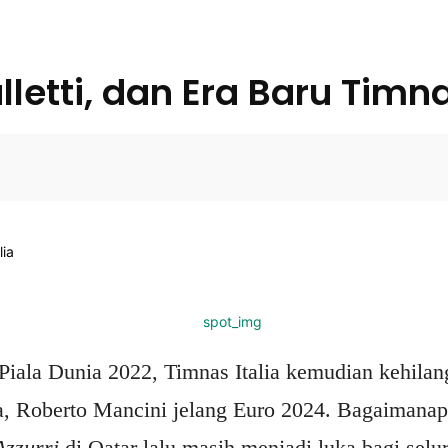
letti, dan Era Baru Timna
Facebo
 Piala Dunia 2022, Timnas Italia kemudian kehilan
ya, Roberto Mancini jelang Euro 2024. Bagaimana
Azzurri
di Qatar lalu masih menjadi luka bagi selur