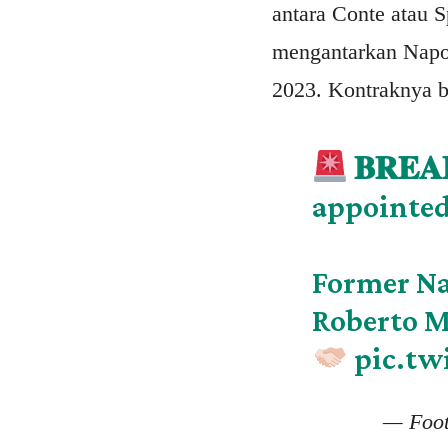
antara Conte atau S
mengantarkan Napoli
2023. Kontraknya b
𝐁𝐑𝐄
appointed
Former Na
Roberto M
pic.tw
— Foot