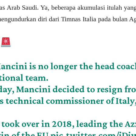
as Arab Saudi. Ya, beberapa akumulasi itulah ya
engundurkan diri dari Timnas Italia pada bulan A
:
ancini is no longer the head coac
tional team.
day, Mancini decided to resign fr
s technical commissioner of Italy
.
took over in 2018, leading the Az
win of the EU
pic.twitter.com/jD