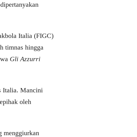
 dipertanyakan
akbola Italia (FIGC)
ih timnas hingga
bawa
Gli Azzurri
 Italia. Mancini
epihak oleh
ng menggiurkan