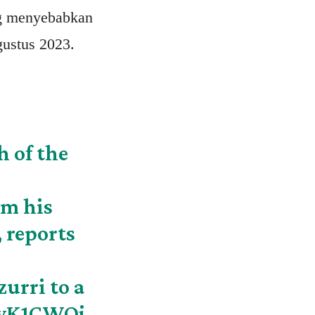
ng menyebabkan
gustus 2023.
h of the
om his
, reports
zurri to a
jwK1CWQj