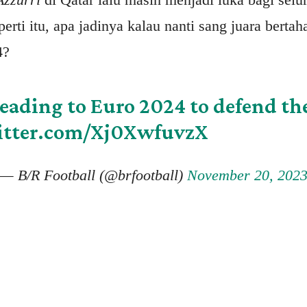
rti itu, apa jadinya kalau nanti sang juara bertaha
4?
heading to Euro 2024 to defend the
itter.com/Xj0XwfuvzX
— B/R Football (@brfootball)
November 20, 202