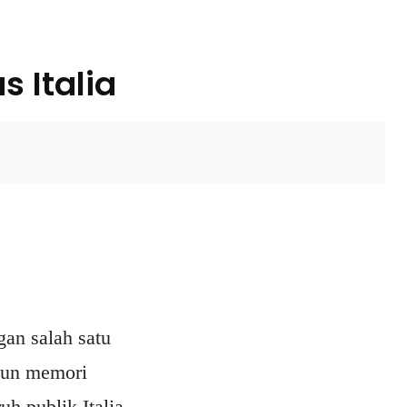
s Italia
ok
X
Pinterest
WhatsApp
gan salah satu
pun memori
uh publik Italia.