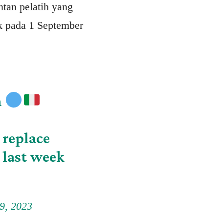
ntan pelatih yang
ak pada 1 September
n
h
 replace
 last week
9, 2023